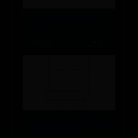
XSX最近是卖爆了还是停产
了？
📅 06-28
👁️ 1644
BET中文365
男生该送什么花合适？（15种花
礼让你送花不再尴尬）