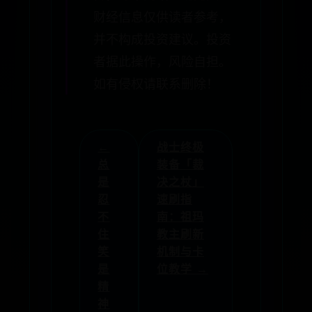
财经信息仅供读者参考，
并不构成投资建议。投资
者据此操作，风险自担。
如有侵权请联系删除！
←
战士终极
总
装备「裁
是
决之杖」
忍
速刷指
不
南：祖玛
住
教主刷新
笑
机制与卡
是
位教学 →
精
神