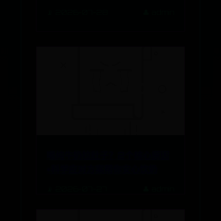
📡 2026-07-28
👤 admin
喝纯牛奶拉肚子？2个核心原因
+科学应对方案帮你安心饮奶
📡 2026-07-27
👤 admin