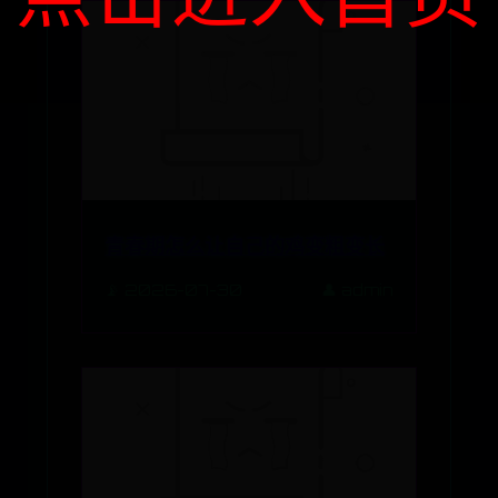
青春期怎么让自己的鸡变粗变长
📡 2026-07-30
👤 admin