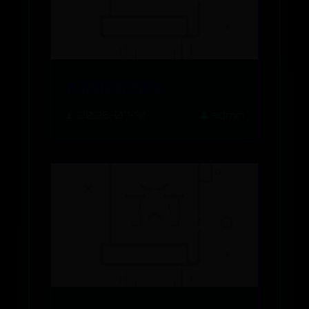
水养腊梅花期多久
📡 2026-07-31
👤 admin