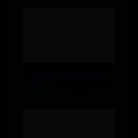
《王者荣耀》2025改实名认证
方法一览
📡 2026-07-31
👤 admin