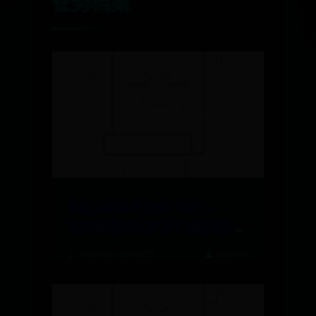
任务档案
热血江湖各职业威力排行，
2026最新版本谁才是输出之
王？
📡 2026-08-03
👤 admin