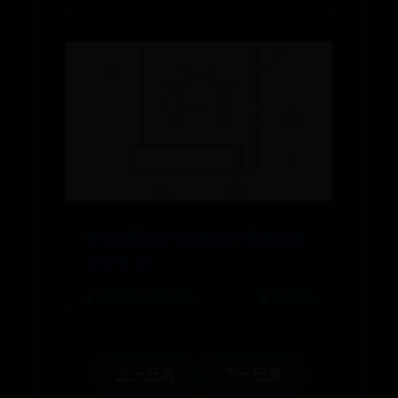
dnf需要多少网速(地下城网速多
少才不卡)
📡 2026-07-23
👤 admin
上一任务
下一任务