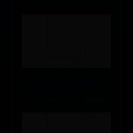
汽车更换刹车片多少钱？2026
年最新价格全解析
📡 2026-08-02
👤 admin