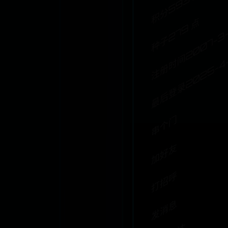
积分593 点
种子279 点
注册时间2007-3
最后登录2025-4
串个门
加好友
打招呼
发消息