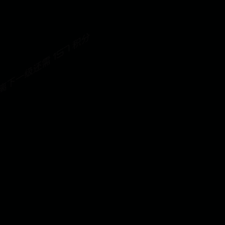
 距离下一级还需 157 积分