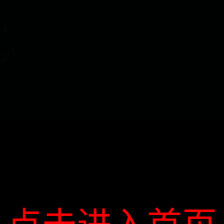
-4
-27