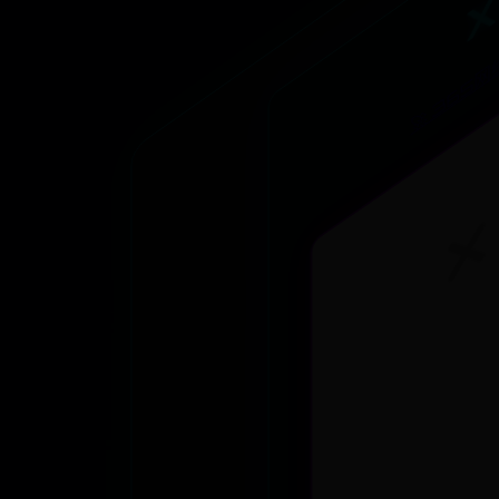
🚀 365