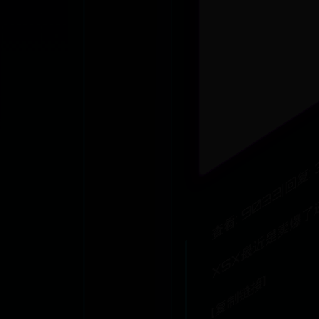
查看: 9033|回复: 
XSX最近是卖爆了
[复制链接]