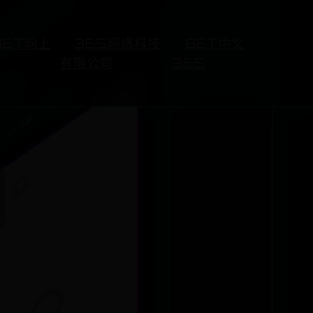
BET网上
365网络科技
BET中文
有限公司
365
了？
💫 859
 1644