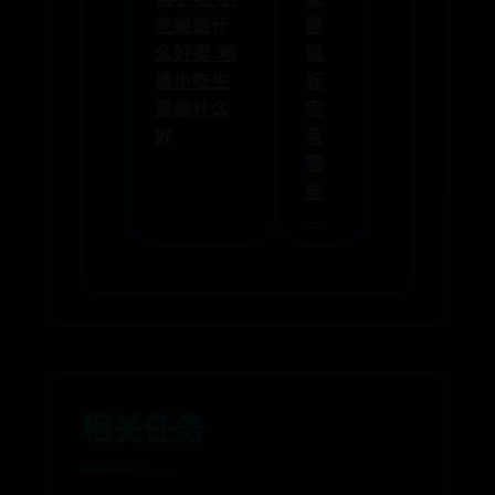
吃摊做什
盟
么好卖 地
鼠
摊小吃生
标
意做什么
宏
好
有
哪
些
→
相关任务