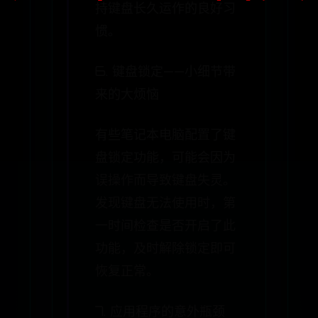
持键盘长久运作的良好习
惯。
6. 键盘锁定——小细节带
来的大烦恼
有些笔记本电脑配置了键
盘锁定功能，可能会因为
误操作而导致键盘失灵。
发现键盘无法使用时，第
一时间检查是否开启了此
功能，及时解除锁定即可
恢复正常。
7. 应用程序的意外瓶颈