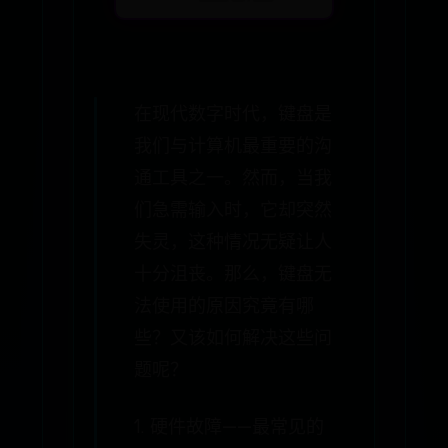
在现代数字时代，键盘是
我们与计算机最重要的沟
通工具之一。然而，当我
们急需输入时，它却突然
失灵，这种情况无疑让人
十分沮丧。那么，键盘无
法使用的原因究竟有哪
些？又该如何解决这些问
题呢？
1. 硬件故障——最常见的