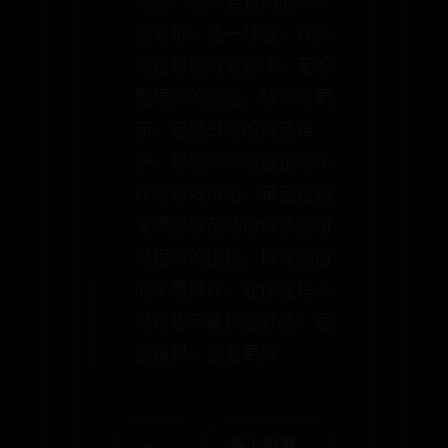
常见，但只要我们能够冷
静分析，逐一排查，许多
问题都能得到解决。无论
是硬件的检查，软件的更
新，还是日常的清洁维
护，都是确保键盘正常工
作的有效策略。希望这篇
文章能够帮助你解决使用
过程中的困扰，恢复键盘
的平常操作，让你在输入
时再也不受烦恼打扰！返
回搜狐，查看更多
←
车上听歌