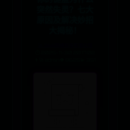
突然失灵？七大
原因及解决妙招
大揭秘！
🚀 365网络科技有限公司
⏱️ 2025-11-30 20:17:02
👨‍🚀 admin
👁️ 8625
💫 351