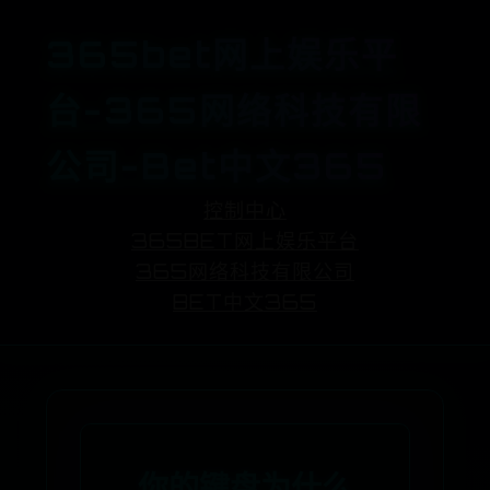
365bet网上娱乐平
台-365网络科技有限
公司-Bet中文365
控制中心
365BET网上娱乐平台
365网络科技有限公司
BET中文365
你的键盘为什么