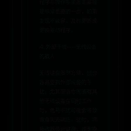
程序与操作系统版本兼容
是非常重要的一步，如果
发现不兼容，及时更新或
更换驱动程序。
4. 外部干扰——无线设备
的敌人
无线键盘虽然方便，但也
容易受到外部设备的干
扰。尤其是当你周围有其
他无线设备在同时工作
时，信号干扰可能会导致
键盘失去响应。这时，将
接收器移近键盘，或更换