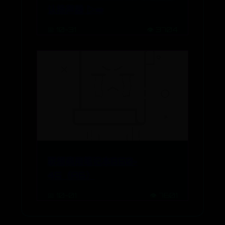
认扬声器 ▷➡️
📅 10-31
👁️ 3704
365BET网上娱乐平台
联想商用笔记本B50-
45（A6）
📅 10-01
👁️ 7601