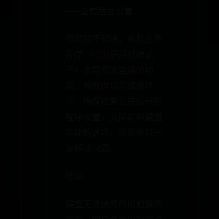
——查看后台设置
你可能不知道，有些应用
程序（特别是游戏模式
下）会禁用某些键的功
能，导致你以为键盘坏
了。确保检查正在运行的
程序设置，关闭影响键盘
功能的选项，常常可以一
键解决问题。
结论
键盘无法使用的问题虽然