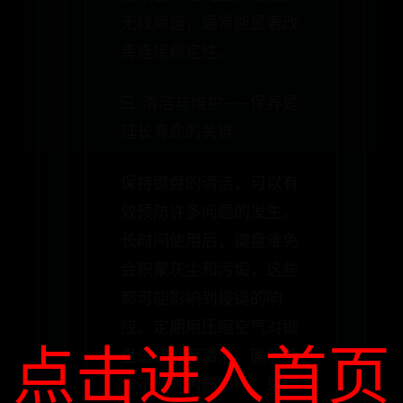
无线频道，通常能显著改
善连接稳定性。
5. 清洁与维护——保养是
延长寿命的关键
保持键盘的清洁，可以有
效预防许多问题的发生。
长时间使用后，键盘难免
会积聚灰尘和污垢，这些
都可能影响到按键的响
应。定期用压缩空气对键
点击进入首页
盘进行深度清洁，确保液
体不侵入内部部件，是保