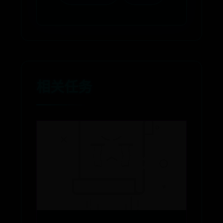
相关任务
365网络科技有限公司