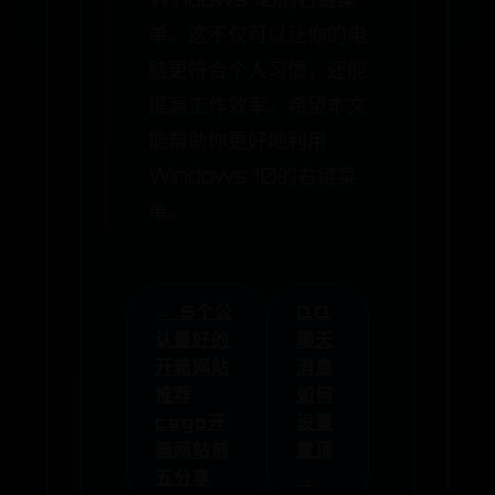
单。这不仅可以让你的电
脑更符合个人习惯，还能
提高工作效率。希望本文
能帮助你更好地利用
Windows 10的右键菜
单。
← 5个公
QQ
认最好的
聊天
开箱网站
消息
推荐
如何
csgo开
设置
箱网站前
置顶
五分享
→