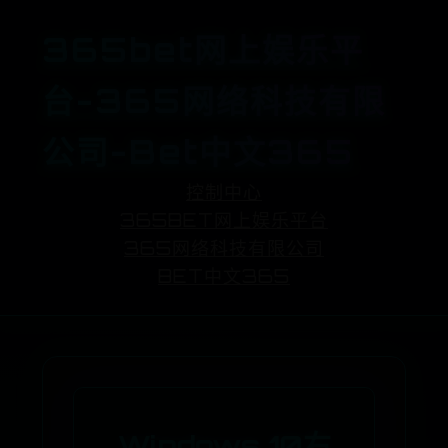
365bet网上娱乐平
台-365网络科技有限
公司-Bet中文365
控制中心
365BET网上娱乐平台
365网络科技有限公司
BET中文365
Windows 10右