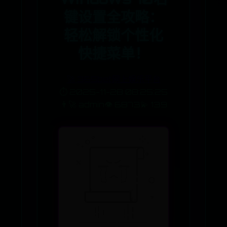
键设置全攻略：
轻松解锁个性化
快捷菜单！
🚀 365bet网上娱乐平台
⏱️ 2025-11-28 08:25:25
👨‍🚀 admin
👁️ 6873
💫 139