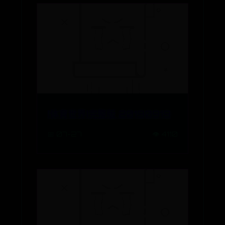
365BET网上娱乐平台
[体育世界]完整版 20190919
📅 07-27
👁️ 4110
BET中文365