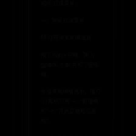
10的右键菜单。
一、解锁右键菜单
1.1 打开组策略编辑器
按下Win + R键，输入
gpedit.msc并按下回车
键。
在组策略编辑器中，展开
“计算机配置” -> “管理模
板” -> “开始菜单和任务
栏”。